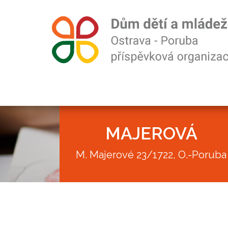
MAJEROVÁ
M. Majerové 23/1722, O.-Poruba
Akce
Kroužky