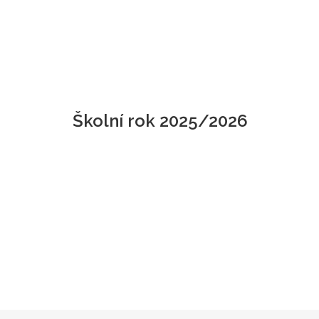
O středisku
Pedagogičtí pracovníci
Školní rok 2025/2026