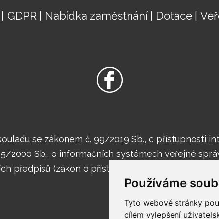
GDPR
Nabídka zaměstnání
Dotace
Veř
ouladu se zákonem č. 99/2019 Sb., o přístupnosti i
365/2000 Sb., o informačních systémech veřejné sprá
ch předpisů (zákon o přístupnosti internetových strá
Používáme soub
Tyto webové stránky použí
cílem vylepšení uživatel