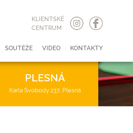
KLIENTSKÉ
CENTRUM
SOUTĚŽE
VIDEO
KONTAKTY
Předmětové MŠMT
PLESNÁ
Vyhlašované DDM
Karla Svobody 237, Plesná
Akce
Kroužky