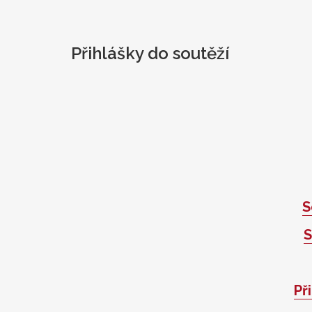
Přihlášky do soutěží
S
S
Př