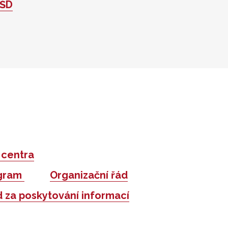
 ŠD
 centra
ogram
Organizační řád
 za poskytování informací