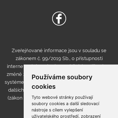
Zveřejňované informace jsou v souladu se
zákonem č. 99/2019 Sb., o přístupnosti
internetových stránek a mobilních aplikací a o
změně zákona č. 365/2000 Sb., o informačních
Používáme soubory
systémech veřejné správy a o změně některých
cookies
dalších zákonů, ve znění pozdějších předpisů
Tyto webové stránky používají
(zákon o přístupnosti internetových stránek a
soubory cookies a další sledovací
mobilních aplikací).
nástroje s cílem vylepšení
uživatelského prostředí, zobrazení