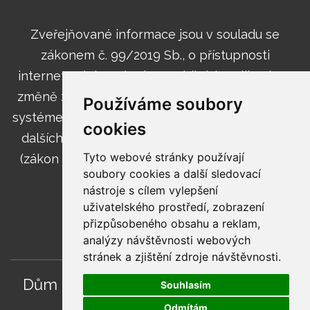
Zveřejňované informace jsou v souladu se
zákonem č. 99/2019 Sb., o přístupnosti
internetových stránek a mobilních aplikací a o
změně zákona č. 365/2000 Sb., o informačních
Používáme soubory
systémech veřejné správy a o změně některých
cookies
dalších zákonů, ve znění pozdějších předpisů
Tyto webové stránky používají
(zákon o přístupnosti internetových stránek a
soubory cookies a další sledovací
mobilních aplikací).
nástroje s cílem vylepšení
uživatelského prostředí, zobrazení
přizpůsobeného obsahu a reklam,
analýzy návštěvnosti webových
stránek a zjištění zdroje návštěvnosti.
Dům dětí a mládeže Ostrava-Poruba,
Souhlasím
příspěvková organizace |
Odmítám